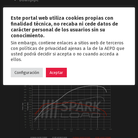
Todo ello en conjunto con nuestra reprogramación a medida,
Este portal web utiliza cookies propias con
tanto sobre centralita motor como centralita de cambio.
finalidad técnica, no recaba ni cede datos de
carácter personal de los usuarios sin su
Diferentes niveles de potencia por modo de conducción;
conocimiento.
Sin embargo, contiene enlaces a sitios web de terceros
Modo Sport; 385hp / 540Nm
con políticas de privacidad ajenas a la de la AEPD que
Modo Normal / Comfort / ECO: 284hp / 410Nm
usted podrá decidir si acepta o no cuando acceda a
Modo Sport; Pops&bangs activados
ellos.
A continuación os dejamos las gráficas de potencia
Configuración
Aceptar