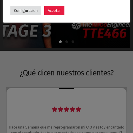
Hyundai i30N Stage 3 – Turbo TTE466
Configuración
Aceptar
¿Qué dicen nuestros clientes?
Hace una Semana que me reprogramaron mi C43 y estoy encantado
con el resultado, tanto por prestaciones como por consumos. El