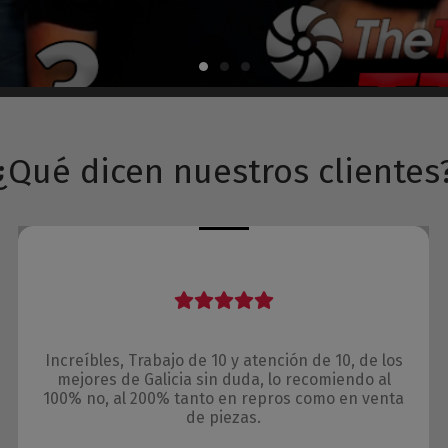
¿Qué dicen nuestros clientes
Increíbles, Trabajo de 10 y atención de 10, de los
mejores de Galicia sin duda, lo recomiendo al
100% no, al 200% tanto en repros como en venta
de piezas.