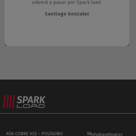
volverá a pasar por Spark load.
Santiago Gonzalez
RÚA COBRE H13 – POLÍGONO
info@sparkload.es