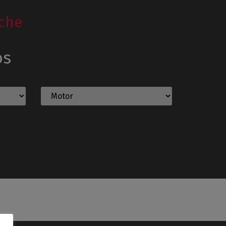
che
os