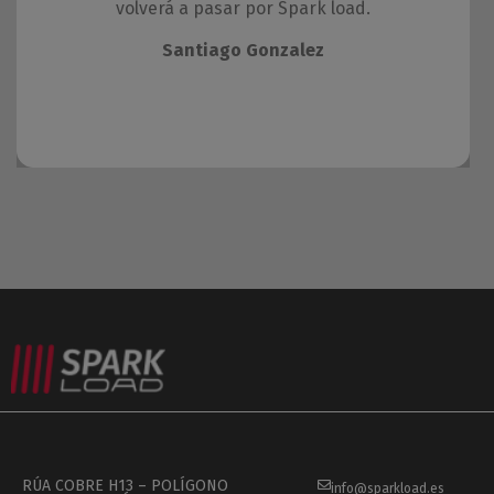
volverá a pasar por Spark load.
Santiago Gonzalez
RÚA COBRE H13 – POLÍGONO
info@sparkload.es