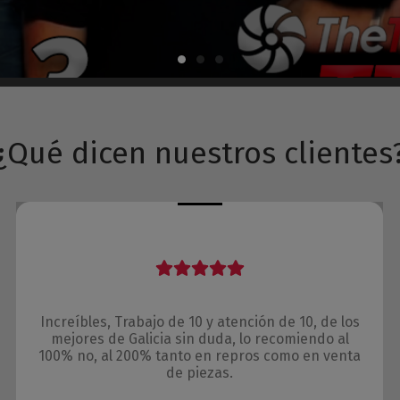
¿Qué dicen nuestros clientes
Increíbles, Trabajo de 10 y atención de 10, de los
mejores de Galicia sin duda, lo recomiendo al
100% no, al 200% tanto en repros como en venta
de piezas.