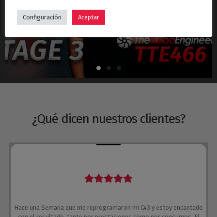
Hyundai i30N Stage 3 – Turbo TTE466
Configuración
Aceptar
¿Qué dicen nuestros clientes?
Hace una Semana que me reprogramaron mi C43 y estoy encantado
con el resultado, tanto por prestaciones como por consumos. El