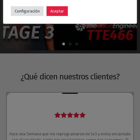
Hyundai i30N Stage 3 – Turbo TTE466
Configuración
Aceptar
¿Qué dicen nuestros clientes?
Hace una Semana que me reprogramaron mi C43 y estoy encantado
con el resultado, tanto por prestaciones como por consumos. El