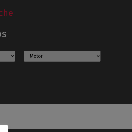
che
os