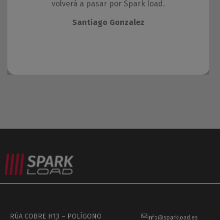
volverá a pasar por Spark load.
Santiago Gonzalez
RÚA COBRE H13 – POLÍGONO
info@sparkload.es