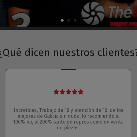
¿Qué dicen nuestros clientes
Increíbles, Trabajo de 10 y atención de 10, de los
mejores de Galicia sin duda, lo recomiendo al
100% no, al 200% tanto en repros como en venta
de piezas.