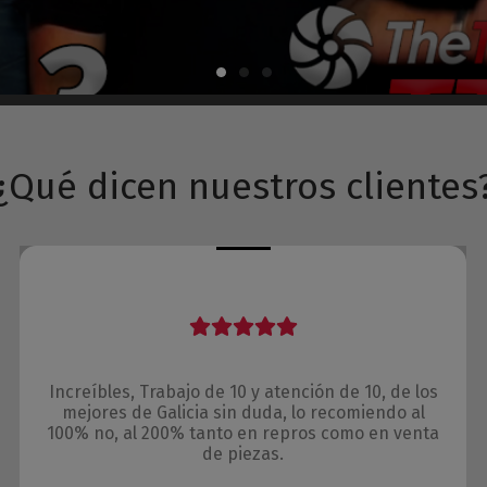
¿Qué dicen nuestros clientes
Increíbles, Trabajo de 10 y atención de 10, de los
mejores de Galicia sin duda, lo recomiendo al
100% no, al 200% tanto en repros como en venta
de piezas.