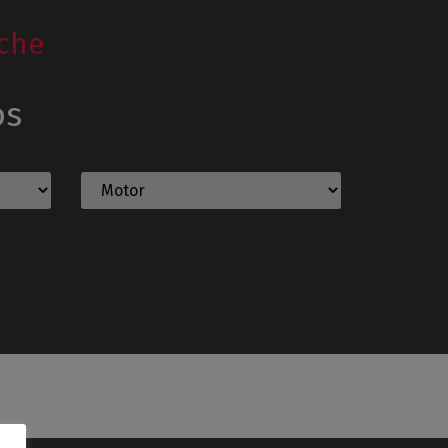
che
os