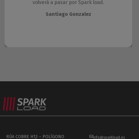
volverá a pasar por Spark load.
Santiago Gonzalez
RÚA COBRE H13 – POLÍGONO
info@sparkload.es