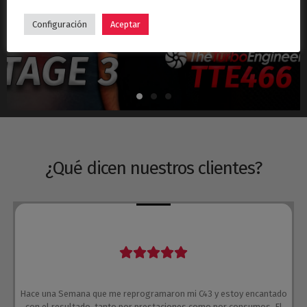
Hyundai i30N Stage 3 – Turbo TTE466
Configuración
Aceptar
¿Qué dicen nuestros clientes?
Hace una Semana que me reprogramaron mi C43 y estoy encantado
con el resultado, tanto por prestaciones como por consumos. El