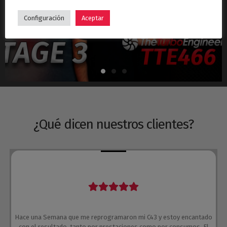
Hyundai i30N Stage 3 – Turbo TTE466
Configuración
Aceptar
¿Qué dicen nuestros clientes?
Hace una Semana que me reprogramaron mi C43 y estoy encantado
con el resultado, tanto por prestaciones como por consumos. El