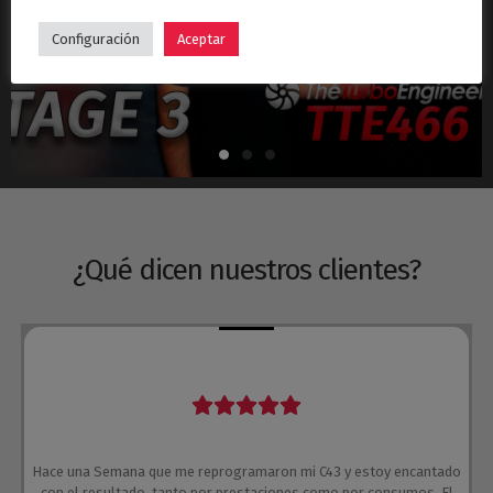
Hyundai i30N Stage 3 – Turbo TTE466
Configuración
Aceptar
¿Qué dicen nuestros clientes?
Hace una Semana que me reprogramaron mi C43 y estoy encantado
con el resultado, tanto por prestaciones como por consumos. El