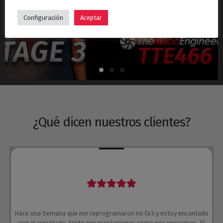
Hyundai i30N Stage 3 – Turbo TTE466
Configuración
Aceptar
¿Qué dicen nuestros clientes?
Hace una Semana que me reprogramaron mi C43 y estoy encantado
con el resultado, tanto por prestaciones como por consumos. El