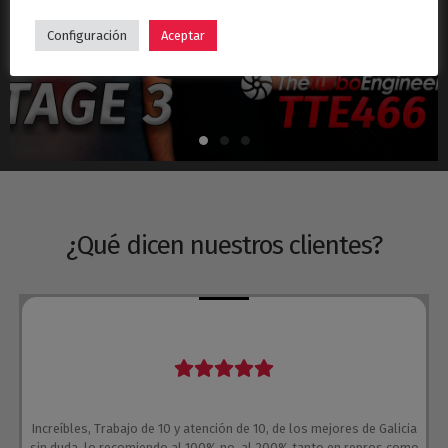
Hyundai i30N Stage 3 – Turbo TTE466
Configuración
Aceptar
¿Qué dicen nuestros clientes?
Increíbles, Trabajo de 10 y atención de 10, de los mejores de Galicia
sin duda, lo recomiendo al 100% no, al 200% tanto en repros como