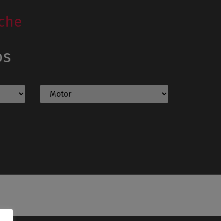
che
os