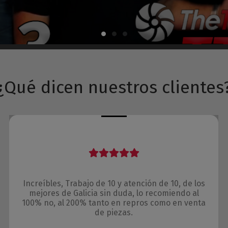
¿Qué dicen nuestros clientes
Increíbles, Trabajo de 10 y atención de 10, de los
mejores de Galicia sin duda, lo recomiendo al
100% no, al 200% tanto en repros como en venta
de piezas.