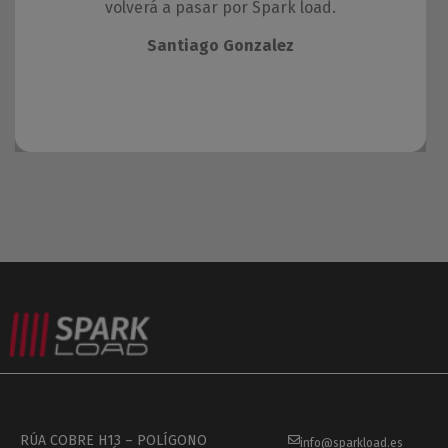
volverá a pasar por Spark load.
Santiago Gonzalez
RÚA COBRE H13 – POLÍGONO
info@sparkload.es