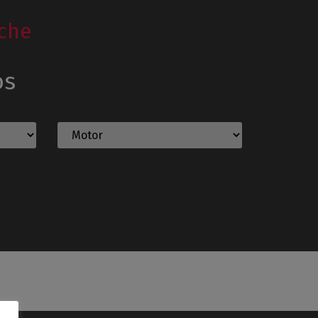
che
os