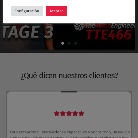
Hyundai i30N Stage 3 – Turbo TTE466
Configuración
Aceptar
¿Qué dicen nuestros clientes?
Trato excepcional. Instalaciones impecables y sobre todo, un equipo
humano muy formado y con mucho conocimiento técnico en lo que