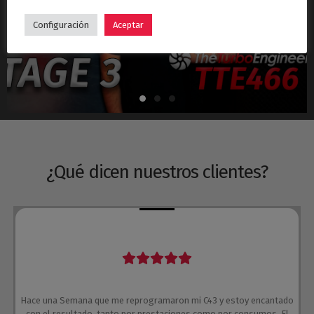
Hyundai i30N Stage 3 – Turbo TTE466
Configuración
Aceptar
¿Qué dicen nuestros clientes?
Hace una Semana que me reprogramaron mi C43 y estoy encantado
con el resultado, tanto por prestaciones como por consumos. El