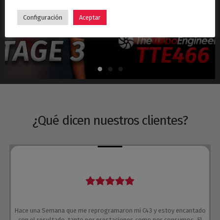
Hyundai i30N Stage 3 – Turbo TTE466
Configuración
Aceptar
¿Qué dicen nuestros clientes?
Hace una Semana que me reprogramaron mi C43 y estoy encantado
con el resultado, tanto por prestaciones como por consumos. El