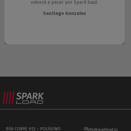
volverá a pasar por Spark load.
Santiago Gonzalez
RÚA COBRE H13 – POLÍGONO
info@sparkload.es