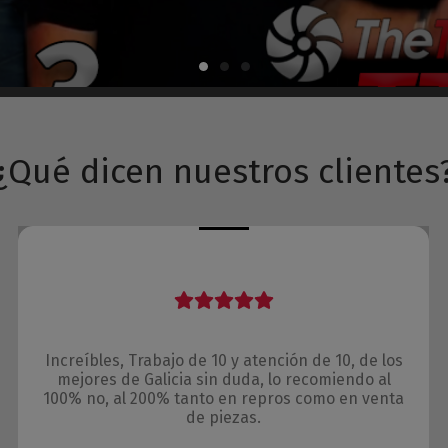
¿Qué dicen nuestros clientes
Increíbles, Trabajo de 10 y atención de 10, de los
mejores de Galicia sin duda, lo recomiendo al
100% no, al 200% tanto en repros como en venta
de piezas.