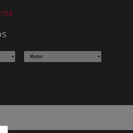
che
os