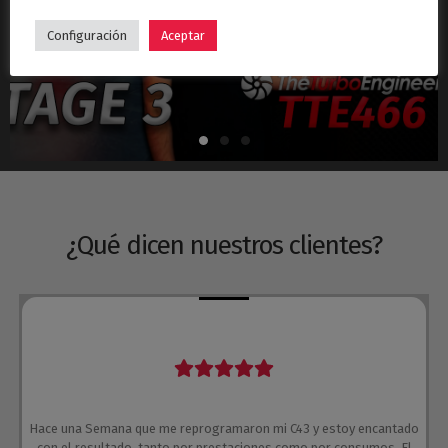
Hyundai i30N Stage 3 – Turbo TTE466
Configuración
Aceptar
¿Qué dicen nuestros clientes?
Hace una Semana que me reprogramaron mi C43 y estoy encantado
con el resultado, tanto por prestaciones como por consumos. El