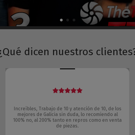
¿Qué dicen nuestros clientes
Increíbles, Trabajo de 10 y atención de 10, de los
mejores de Galicia sin duda, lo recomiendo al
100% no, al 200% tanto en repros como en venta
de piezas.