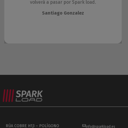
volverá a pasar por Spark load.
Santiago Gonzalez
RÚA COBRE H13 – POLÍGONO
info@sparkload.es