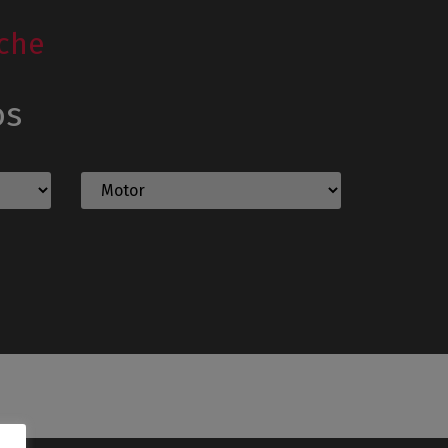
che
os