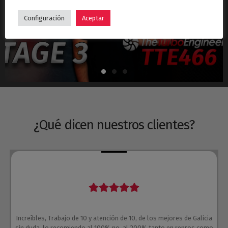
Hyundai i30N Stage 3 – Turbo TTE466
Configuración
Aceptar
¿Qué dicen nuestros clientes?
Increíbles, Trabajo de 10 y atención de 10, de los mejores de Galicia
sin duda, lo recomiendo al 100% no, al 200% tanto en repros como