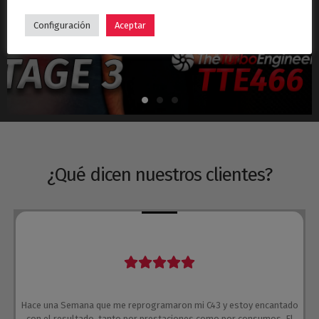
Hyundai i30N Stage 3 – Turbo TTE466
Configuración
Aceptar
¿Qué dicen nuestros clientes?
Hace una Semana que me reprogramaron mi C43 y estoy encantado
con el resultado, tanto por prestaciones como por consumos. El