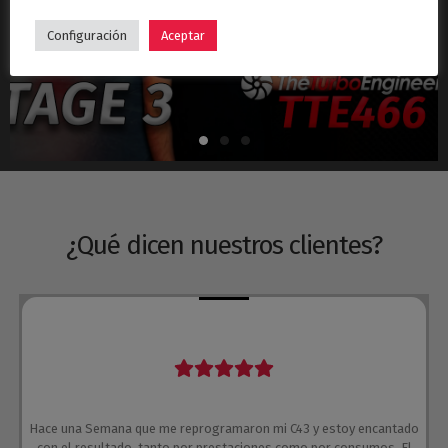
Hyundai i30N Stage 3 – Turbo TTE466
Configuración
Aceptar
¿Qué dicen nuestros clientes?
Hace una Semana que me reprogramaron mi C43 y estoy encantado
con el resultado, tanto por prestaciones como por consumos. El