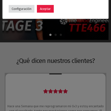
Hyundai i30N Stage 3 – Turbo TTE466
Configuración
Aceptar
¿Qué dicen nuestros clientes?
Hace una Semana que me reprogramaron mi C43 y estoy encantado
con el resultado, tanto por prestaciones como por consumos. El