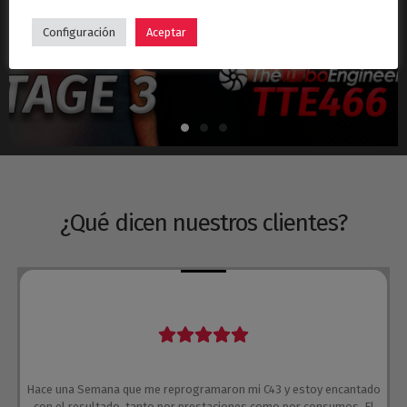
Hyundai i30N Stage 3 – Turbo TTE466
Configuración
Aceptar
¿Qué dicen nuestros clientes?
Hace una Semana que me reprogramaron mi C43 y estoy encantado
con el resultado, tanto por prestaciones como por consumos. El