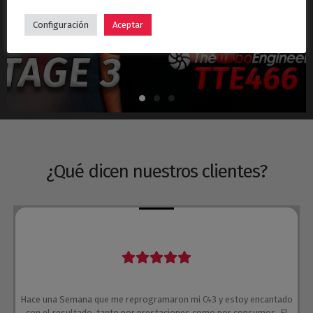
Hyundai i30N Stage 3 – Turbo TTE466
Configuración
Aceptar
¿Qué dicen nuestros clientes?
Hace una Semana que me reprogramaron mi C43 y estoy encantado
con el resultado, tanto por prestaciones como por consumos. El