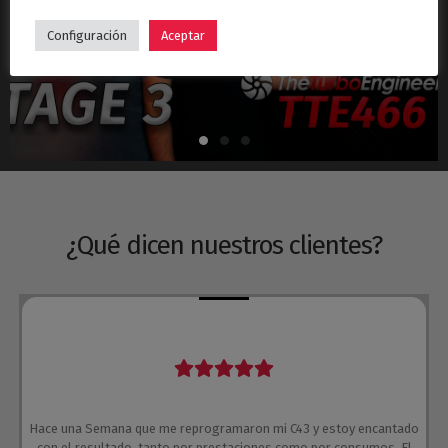
Hyundai i30N Stage 3 – Turbo TTE466
Configuración
Aceptar
¿Qué dicen nuestros clientes?
Hace una Semana que me reprogramaron mi C43 y estoy encantado
con el resultado, tanto por prestaciones como por consumos. El