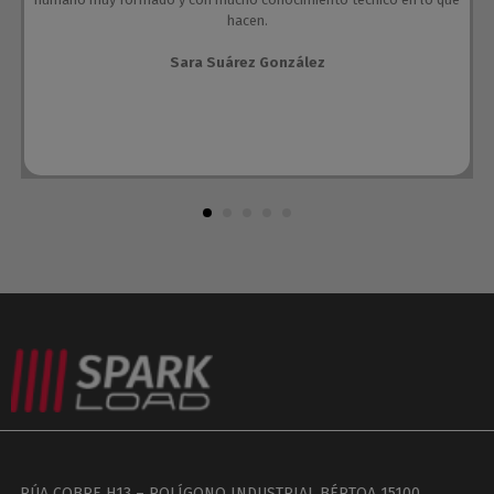
hacen.
Sara Suárez González
RÚA COBRE H13 – POLÍGONO INDUSTRIAL BÉRTOA 15100