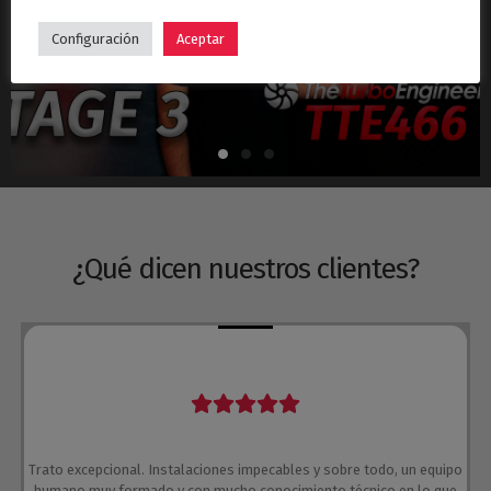
Hyundai i30N Stage 3 – Turbo TTE466
Configuración
Aceptar
¿Qué dicen nuestros clientes?
Trato excepcional. Instalaciones impecables y sobre todo, un equipo
humano muy formado y con mucho conocimiento técnico en lo que