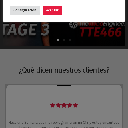
Hyundai i30N Stage 3 – Turbo TTE466
Configuración
Aceptar
¿Qué dicen nuestros clientes?
Hace una Semana que me reprogramaron mi C43 y estoy encantado
con el resultado, tanto por prestaciones como por consumos. El