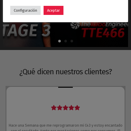
Hyundai i30N Stage 3 – Turbo TTE466
Configuración
Aceptar
¿Qué dicen nuestros clientes?
Hace una Semana que me reprogramaron mi C43 y estoy encantado
con el resultado, tanto por prestaciones como por consumos. El