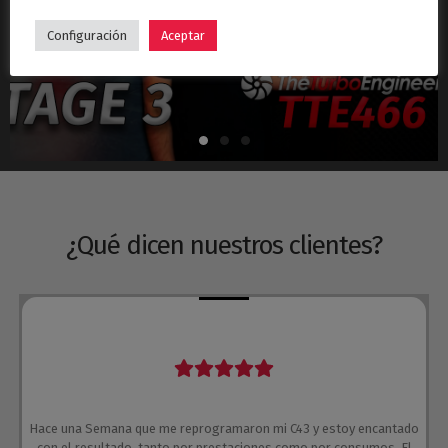
Hyundai i30N Stage 3 – Turbo TTE466
Configuración
Aceptar
¿Qué dicen nuestros clientes?
Hace una Semana que me reprogramaron mi C43 y estoy encantado
con el resultado, tanto por prestaciones como por consumos. El