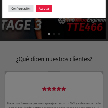
Hyundai i30N Stage 3 – Turbo TTE466
Configuración
Aceptar
¿Qué dicen nuestros clientes?
Hace una Semana que me reprogramaron mi C43 y estoy encantado
con el resultado, tanto por prestaciones como por consumos. El