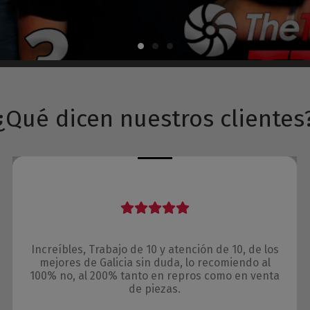
¿Qué dicen nuestros clientes
Increíbles, Trabajo de 10 y atención de 10, de los
mejores de Galicia sin duda, lo recomiendo al
100% no, al 200% tanto en repros como en venta
de piezas.