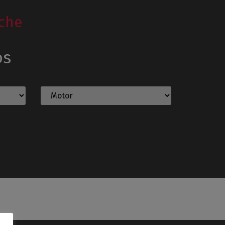
che
os