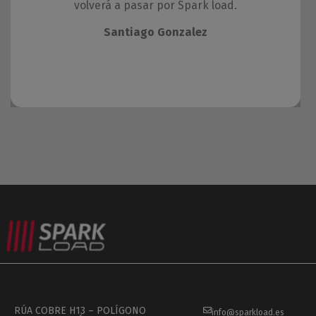
volverá a pasar por Spark load.
Santiago Gonzalez
RÚA COBRE H13 – POLÍGONO
info@sparkload.es