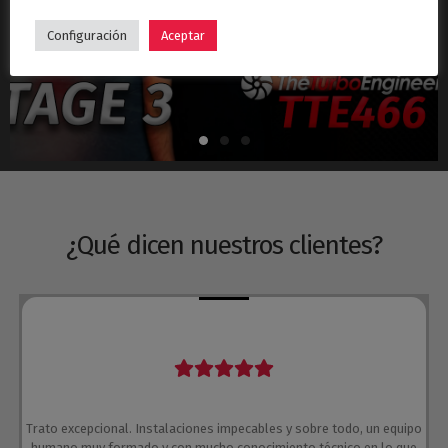
Hyundai i30N Stage 3 – Turbo TTE466
Configuración
Aceptar
¿Qué dicen nuestros clientes?
Trato excepcional. Instalaciones impecables y sobre todo, un equipo
humano muy formado y con mucho conocimiento técnico en lo que