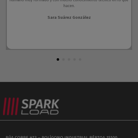
hacen.
Sara Suárez González
RÚA COBRE H13 – POLÍGONO INDUSTRIAL BÉRTOA 15100