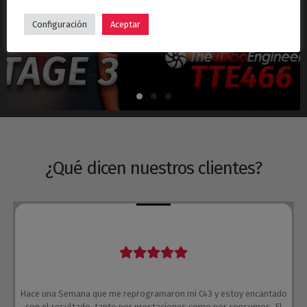
Hyundai i30N Stage 3 – Turbo TTE466
Configuración
Aceptar
¿Qué dicen nuestros clientes?
Hace una Semana que me reprogramaron mi C43 y estoy encantado
con el resultado, tanto por prestaciones como por consumos. El