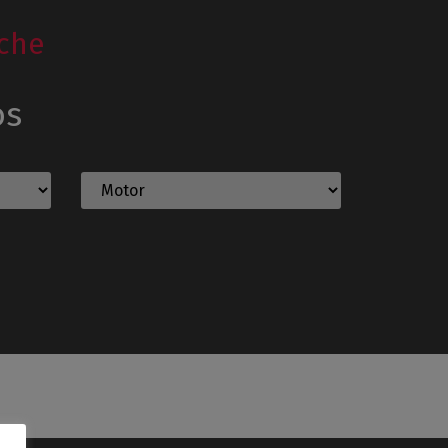
che
os