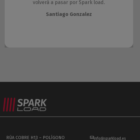
volverá a pasar por Spark load.
Santiago Gonzalez
RÚA COBRE H13 – POLÍGONO
info@sparkload.es