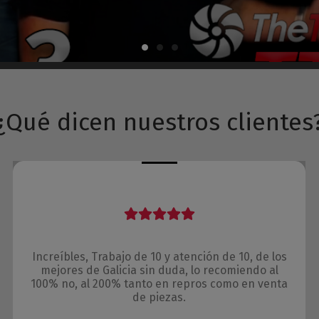
¿Qué dicen nuestros clientes
Increíbles, Trabajo de 10 y atención de 10, de los
mejores de Galicia sin duda, lo recomiendo al
100% no, al 200% tanto en repros como en venta
de piezas.