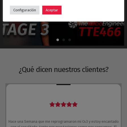
Hyundai i30N Stage 3 – Turbo TTE466
Configuración
Aceptar
¿Qué dicen nuestros clientes?
Hace una Semana que me reprogramaron mi C43 y estoy encantado
con el resultado, tanto por prestaciones como por consumos. El