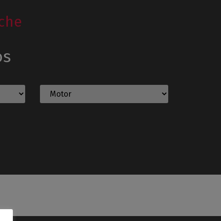
che
os