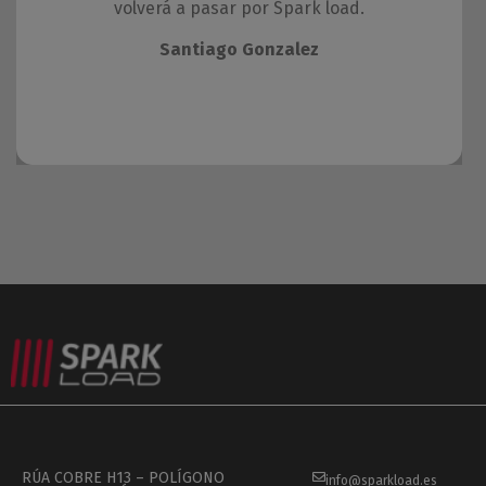
volverá a pasar por Spark load.
Santiago Gonzalez
RÚA COBRE H13 – POLÍGONO
info@sparkload.es