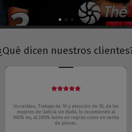
¿Qué dicen nuestros clientes
Increíbles, Trabajo de 10 y atención de 10, de los
mejores de Galicia sin duda, lo recomiendo al
100% no, al 200% tanto en repros como en venta
de piezas.