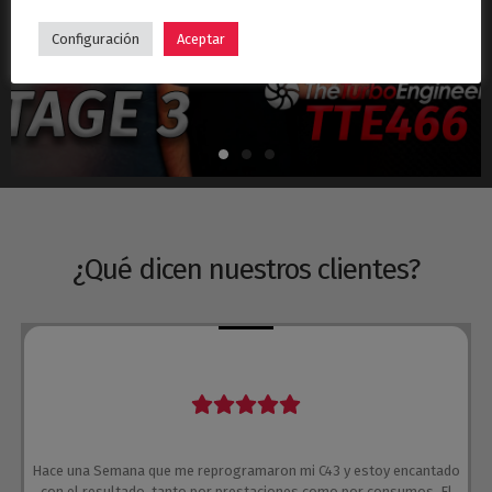
Hyundai i30N Stage 3 – Turbo TTE466
Configuración
Aceptar
¿Qué dicen nuestros clientes?
Hace una Semana que me reprogramaron mi C43 y estoy encantado
con el resultado, tanto por prestaciones como por consumos. El