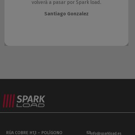
volverá a pasar por Spark load.
Santiago Gonzalez
RÚA COBRE H13 – POLÍGONO
info@sparkload.es