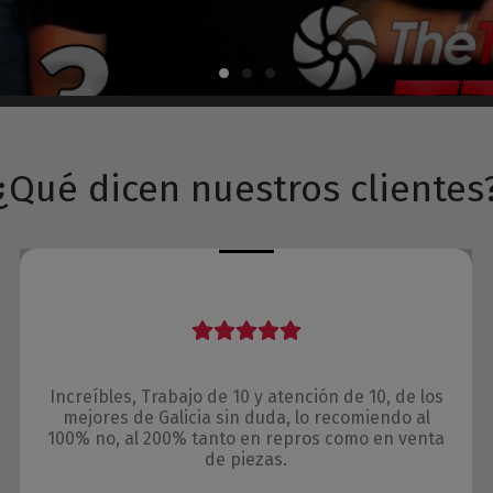
¿Qué dicen nuestros clientes
Increíbles, Trabajo de 10 y atención de 10, de los
mejores de Galicia sin duda, lo recomiendo al
100% no, al 200% tanto en repros como en venta
de piezas.