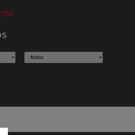
che
os