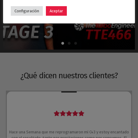
Hyundai i30N Stage 3 – Turbo TTE466
Configuración
Aceptar
¿Qué dicen nuestros clientes?
Hace una Semana que me reprogramaron mi C43 y estoy encantado
con el resultado, tanto por prestaciones como por consumos. El