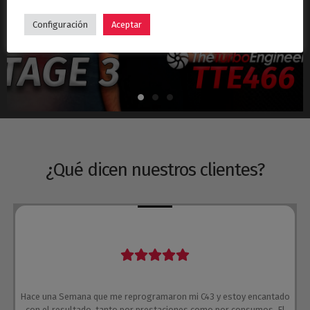
Hyundai i30N Stage 3 – Turbo TTE466
Configuración
Aceptar
¿Qué dicen nuestros clientes?
Hace una Semana que me reprogramaron mi C43 y estoy encantado
con el resultado, tanto por prestaciones como por consumos. El