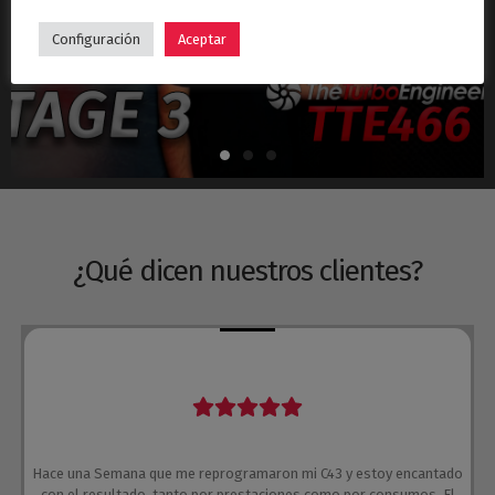
Hyundai i30N Stage 3 – Turbo TTE466
Configuración
Aceptar
¿Qué dicen nuestros clientes?
Hace una Semana que me reprogramaron mi C43 y estoy encantado
con el resultado, tanto por prestaciones como por consumos. El