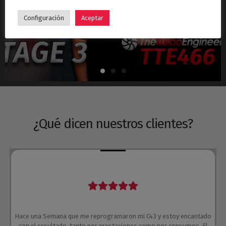
Hyundai i30N Stage 3 – Turbo TTE466
Configuración
Aceptar
¿Qué dicen nuestros clientes?
Hace una Semana que me reprogramaron mi C43 y estoy encantado
con el resultado, tanto por prestaciones como por consumos. El