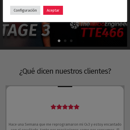
Hyundai i30N Stage 3 – Turbo TTE466
Configuración
Aceptar
¿Qué dicen nuestros clientes?
Hace una Semana que me reprogramaron mi C43 y estoy encantado
con el resultado, tanto por prestaciones como por consumos. El