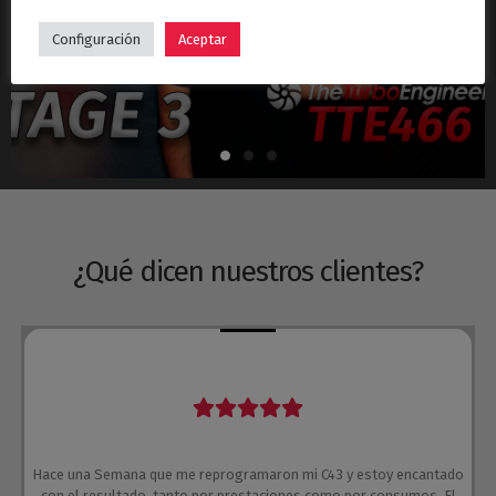
Hyundai i30N Stage 3 – Turbo TTE466
Configuración
Aceptar
¿Qué dicen nuestros clientes?
Hace una Semana que me reprogramaron mi C43 y estoy encantado
con el resultado, tanto por prestaciones como por consumos. El