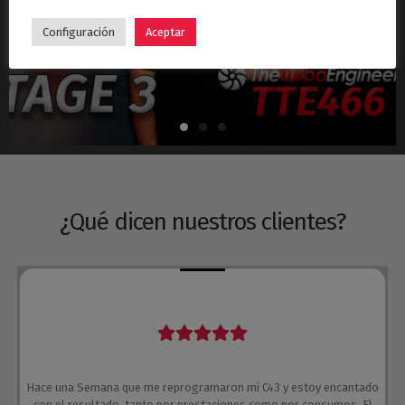
Hyundai i30N Stage 3 – Turbo TTE466
Configuración
Aceptar
¿Qué dicen nuestros clientes?
Hace una Semana que me reprogramaron mi C43 y estoy encantado
con el resultado, tanto por prestaciones como por consumos. El