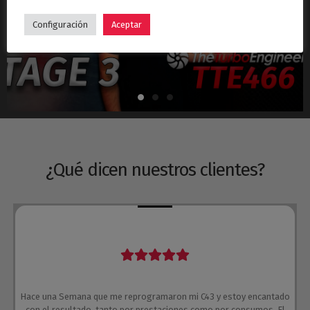
Hyundai i30N Stage 3 – Turbo TTE466
Configuración
Aceptar
¿Qué dicen nuestros clientes?
Hace una Semana que me reprogramaron mi C43 y estoy encantado
con el resultado, tanto por prestaciones como por consumos. El