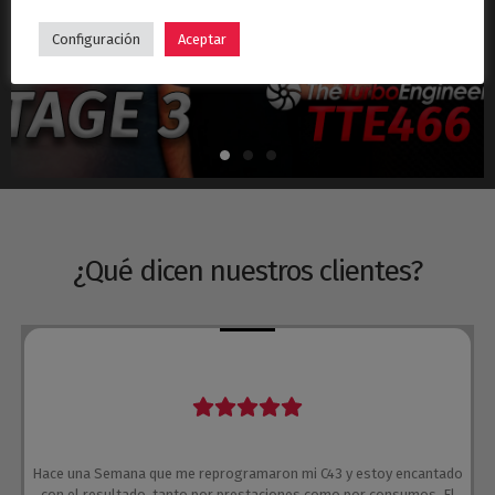
Hyundai i30N Stage 3 – Turbo TTE466
Configuración
Aceptar
¿Qué dicen nuestros clientes?
Hace una Semana que me reprogramaron mi C43 y estoy encantado
con el resultado, tanto por prestaciones como por consumos. El